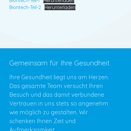
Biontech-Teil-1
Herunterladen
Biontech-Teil-2
Herunterladen
Gemeinsam für Ihre Gesundheit
Ihre Gesundheit liegt uns am Herzen.
Das gesamte Team versucht Ihren
Besuch und das damit verbundene
Vertrauen in uns stets so angenehm
wie möglich zu gestalten. Wir
schenken Ihnen Zeit und
Aufmerksamkeit.